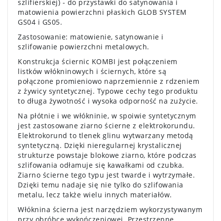
szlifierskiej) - do przystawki do satynowania i
matowienia powierzchni płaskich GLOB SYSTEM
GS04 i GS05.
Zastosowanie:
matowienie, satynowanie i
szlifowanie powierzchni metalowych.
Konstrukcja ściernic KOMBI jest połączeniem
listków włókninowych i ściernych, które są
połączone promieniowo naprzemiennie z rdzeniem
z żywicy syntetycznej. Typowe cechy tego produktu
to długa żywotność i wysoka odporność na zużycie.
Na płótnie i we włókninie, w spoiwie syntetycznym
jest zastosowane ziarno ścierne z elektrokorundu.
Elektrokorund to tlenek glinu wytwarzany metodą
syntetyczną. Dzięki nieregularnej krystalicznej
strukturze powstaje blokowe ziarno, które podczas
szlifowania odłamuje się kawałkami od czubka.
Ziarno ścierne tego typu jest twarde i wytrzymałe.
Dzięki temu nadaje się nie tylko do szlifowania
metalu, lecz także wielu innych materiałów.
Włóknina ścierna jest narzędziem wykorzystywanym
przy obróbce wykończeniowej. Przestrzenne