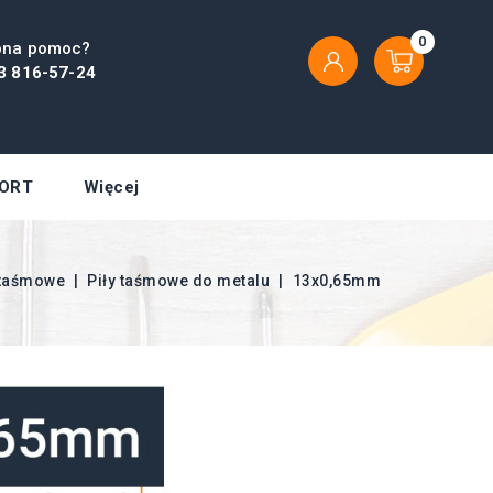
0
bna pomoc?
3 816-57-24
ORT
Więcej
e taśmowe
Piły taśmowe do metalu
13x0,65mm