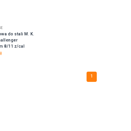
SE
wa do stali M. K.
allenger
 8/11 z/cal
ł
1