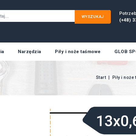
Potrze
WYSZUKAJ
(+48) 3
ia
Narzędzia
Piły i noże taśmowe
GLOB SP
Start
Piły i noż