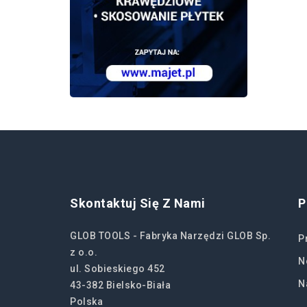
Skontaktuj Się Z Nami
P
GLOB TOOLS - Fabryka Narzędzi GLOB Sp.
P
z o.o.
N
ul. Sobieskiego 452
N
43-382 Bielsko-Biała
Polska