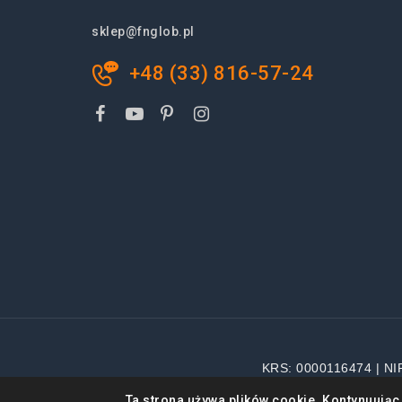
sklep@fnglob.pl
+48 (33) 816-57-24
KRS: 0000116474 | NI
Wsz
Ta strona używa plików cookie. Kontynuując 