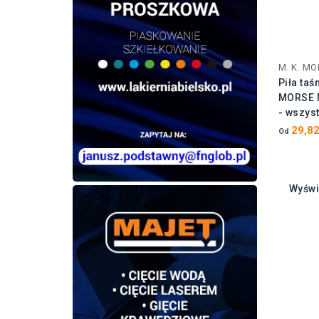
M. K. M
Piła taś
MORSE M
- wszyst
29,82
Od
Wyświ