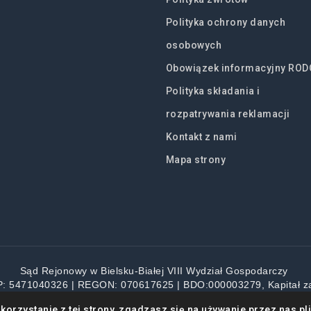
Polityka ochrony danych
osobowych
Obowiązek informacyjny ROD
Polityka składania i
rozpatrywania reklamacji
Kontakt z nami
Mapa strony
Sąd Rejonowy w Bielsku-Białej VIII Wydział Gospodarczy
P: 5471040326 | REGON: 070617625 | BDO:000003279, Kapitał z
ystkie ceny zawierają podatek VAT
korzystanie z tej strony, zgadzasz się na używanie przez nas pl