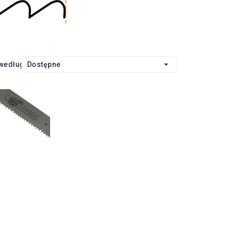

 według:
Dostępne