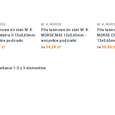
ORSE
M. K. MORSE
M. K. MOR
mowa do stali M. K.
Piła taśmowa do stali M. K.
Piła taśmo
atrix II 13x0,65mm
MORSE M42 13x0,65mm -
MORSE Ch
kie podziałki
wszystkie podziałki
13x0,65mm
 zł
34,28 zł
36,86 z
Od
Od
etlanie 1-3 z 3 elementów