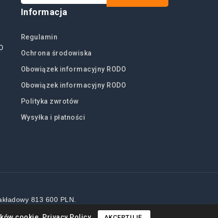
Informacja
Regulamin
O
Ochrona środowiska
Obowiązek informacyjny RODO
Obowiązek informacyjny RODO
Polityka zwrotów
Wysyłka i płatności
akładowy 813 600 PLN.
ików cookie.
Privacy Policy
AKCEPTUJĘ.