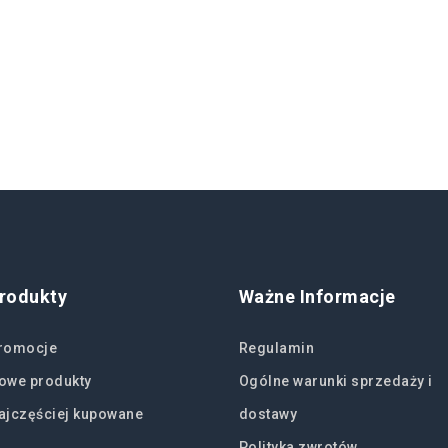
rodukty
Ważne Informacje
romocje
Regulamin
owe produkty
Ogólne warunki sprzedaży i
ajczęściej kupowane
dostawy
Polityka zwrotów