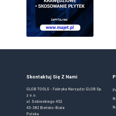
Skontaktuj Się Z Nami
P
GLOB TOOLS - Fabryka Narzędzi GLOB Sp.
P
z o.o.
N
ul. Sobieskiego 452
N
43-382 Bielsko-Biała
Polska