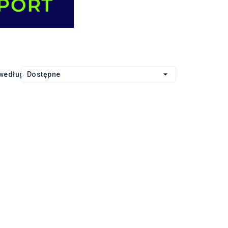

 według:
Dostępne