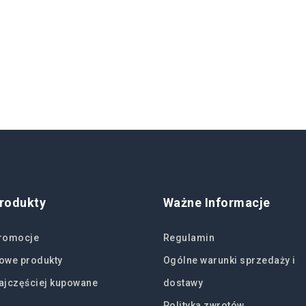
rodukty
Ważne Informacje
romocje
Regulamin
owe produkty
Ogólne warunki sprzedaży i
ajczęściej kupowane
dostawy
Polityka zwrotów