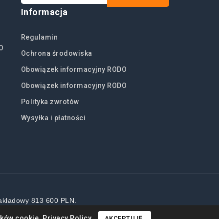
Informacja
Regulamin
O
Ochrona środowiska
Obowiązek informacyjny RODO
Obowiązek informacyjny RODO
Polityka zwrotów
Wysyłka i płatności
akładowy 813 600 PLN.
ików cookie.
Privacy Policy
AKCEPTUJĘ.