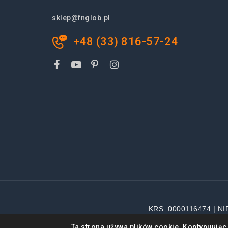
sklep@fnglob.pl
+48 (33) 816-57-24
KRS: 0000116474 | NI
Wsz
Ta strona używa plików cookie. Kontynuując 