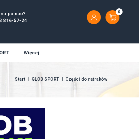
0
bna pomoc?
3 816-57-24
ORT
Więcej
Start
GLOB SPORT
Części do ratraków