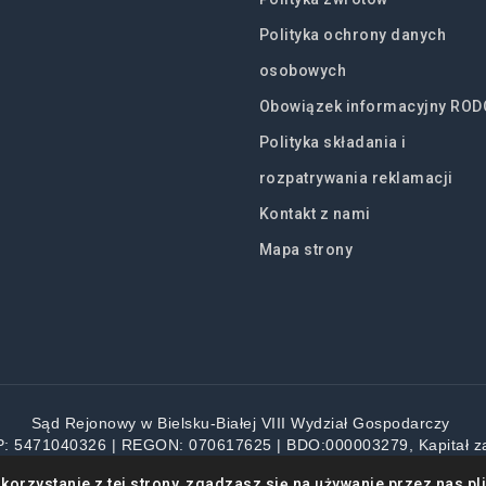
Polityka ochrony danych
osobowych
Obowiązek informacyjny ROD
Polityka składania i
rozpatrywania reklamacji
Kontakt z nami
Mapa strony
Sąd Rejonowy w Bielsku-Białej VIII Wydział Gospodarczy
P: 5471040326 | REGON: 070617625 | BDO:000003279, Kapitał z
ystkie ceny zawierają podatek VAT
korzystanie z tej strony, zgadzasz się na używanie przez nas pl