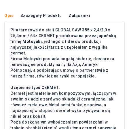
Opis
Szczegóły Produktu
Załączniki
Piła tarczowa do stali GLOBAL SAW 355 x 2,4/2,0 x
25,4mm / 64z CERMET
produkowana przez japońską
firmę Motoyuki
, jednego z liderów produkcji
najwyższej jakości tarcz z uzębieniem z węglika
cermet
.
Firma Motoyuki posiada bogatą historię, dostarcza
innowacyjne produkty na rynki Azji, Ameryki
Północnej, a podpisując umowę o partnerstwie z
naszą firmą, również na rynki europejskie.
Uzębienie typu CERMET
.
Cermet jest materiałem kompozytowym, łączącym w
swoim składzie zarówno składniki ceramiczne, jak
również metalowe.Metal pełni funkcję spoiwa, a
najczęściej w stopach cermet wykorzystywane są
nikiel oraz kobalt.
Poza doskonałym wykończeniem powierzchni w
trakcie obróbki (cięcia) węglik typu cermet zapewnia