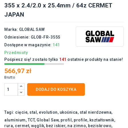
355 x 2.4/2.0 x 25.4mm / 64z CERMET
JAPAN
Marka:
GLOBAL SAW
Odniesienie:
GLOB-FR-355S
Dostępne w magazynie:
141
Przedmioty
Pośpiesz się! zostało tylko
141
ostatnie produkty na stanie!
566,97 zł
Brutto
DODAJ DO KOSZYKA
Tagi:
cięcie
stal
evolution
ukośnica
stal nierdzewna
aluminium
TCT
Global Saw
profil
profile
kształtownik
rura
cermet
węglik
bez iskier
na zimno
beziskrowo