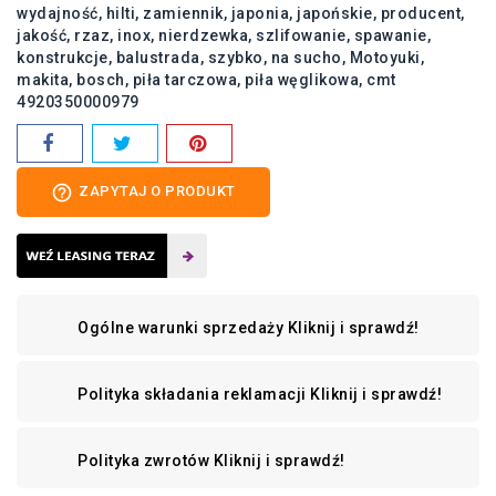
wydajność
hilti
zamiennik
japonia
japońskie
producent
jakość
rzaz
inox
nierdzewka
szlifowanie
spawanie
konstrukcje
balustrada
szybko
na sucho
Motoyuki
makita
bosch
piła tarczowa
piła węglikowa
cmt
4920350000979
help_outline
ZAPYTAJ O PRODUKT
Ogólne warunki sprzedaży
Kliknij i sprawdź!
Polityka składania reklamacji
Kliknij i sprawdź!
Polityka zwrotów
Kliknij i sprawdź!