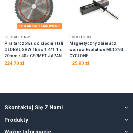
TOWAR NA ZAMÓWIENIE
GLOBAL SAW
EVOLUTION
Piła tarczowa do cięcia stali
Magnetyczny zbieracz
GLOBAL SAW 165 x 1.4/1.1 x
wiórów Evolution MCC390
20mm / 40z CERMET JAPAN
CYCLONE
224,70 zł
125,00 zł
Skontaktuj Się Z Nami
Produkty
Ważne Informacje