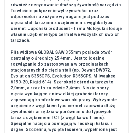
również zdecydowanie dłuższą żywotność narzędzia.
To właśnie połączenie wytrzymałości oraz
odporności na zużycie wymagane jest podczas
cięcia stali tarczami z uzębieniem z węglika typu
cermet. Japoński producent - firma Motoyuki stosuje
właśnie uzębienie typu cermet we wszystkich swoich
tarczach.
Piła widiowa GLOBAL SAW 355mm posiada otwór
centralny o średnicy 25,4mm. Jest to idealne
rozwiązanie do zastosowania w przecinarkach
stacjonarnych do cięcia stali (np. Dewalt DW872,
Evolution S355CPS, Evolution R355CPS, Milwaukee
6190-20, Rigid 614). Szerokość ośrodka tarczy to
2,0mm, a rzaz to zaledwie 2,4mm. Niskie opory
cięcia wynikające z niewielkiej grubości tarczy
zapewniają komfortowe warunki pracy. Wytrzymałe
uzębienie z węglikiem typu cermet zapewnia dłużą
żywotność narzędzia w porównaniu do typowych
tarcz z uzębieniem TCT (z węglika wolframu).
Specjalne nacięcia pomagają w redukcji hałasu i
drgań. Szczelina, wycięta laserem, wypełniona jest