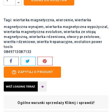
Tagi:
wiertarka magnetyczna
wiercenie
wiertarka
magnetyczna wynajem
wiertarka magnetyczna wypożyczal
wiertarka magnetyczna evolution
wiertarka ze stopą
magnetyczną
wiertarka rdzeniowa
otwory przelotowe
wiertła rdzeniowe
wiertła trepanacyjne
evolution power
tools
0849713087133
help_outline
ZAPYTAJ O PRODUKT
Ogólne warunki sprzedaży
Kliknij i sprawdź!