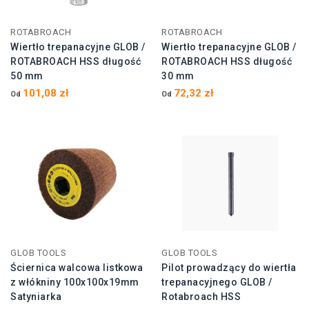
ROTABROACH
ROTABROACH
Wiertło trepanacyjne GLOB /
Wiertło trepanacyjne GLOB /
ROTABROACH HSS długość
ROTABROACH HSS długość
50 mm
30 mm
101,08 zł
72,32 zł
Od
Od
GLOB TOOLS
GLOB TOOLS
Ściernica walcowa listkowa
Pilot prowadzący do wiertła
z włókniny 100x100x19mm
trepanacyjnego GLOB /
Satyniarka
Rotabroach HSS