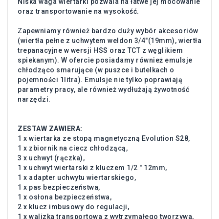
Niska waga wiertarki pozwala na łatwe jej mocowanie
oraz transportowanie na wysokość.
Zapewniamy również bardzo duży wybór akcesoriów
(wiertła pełne z uchwytem weldon 3/4"(19mm), wiertła
trepanacyjne w wersji HSS oraz TCT z węglikiem
spiekanym). W ofercie posiadamy również emulsje
chłodząco smarujące (w puszce i butelkach o
pojemności 1litra). Emulsje nie tylko poprawiają
parametry pracy, ale również wydłużają żywotność
narzędzi.
ZESTAW ZAWIERA:
1 x wiertarka ze stopą magnetyczną Evolution S28,
1 x zbiornik na ciecz chłodzącą,
3 x uchwyt (rączka),
1 x uchwyt wiertarski z kluczem 1/2 ″ 12mm,
1 x adapter uchwytu wiertarskiego,
1 x pas bezpieczeństwa,
1 x osłona bezpieczeństwa,
2 x klucz imbusowy do regulacji,
1 x walizka transportowa z wytrzymałego tworzywa,