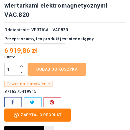
wiertarkami elektromagnetycznymi
VAC.820
Odniesienie:
VERTICAL-VAC820
Przepraszamy, ten produkt jest niedostępny.
6 919,86 zł
Brutto
DODAJ DO KOSZYKA
Towar na zamówienie
8718375419915
help_outline
ZAPYTAJ O PRODUKT