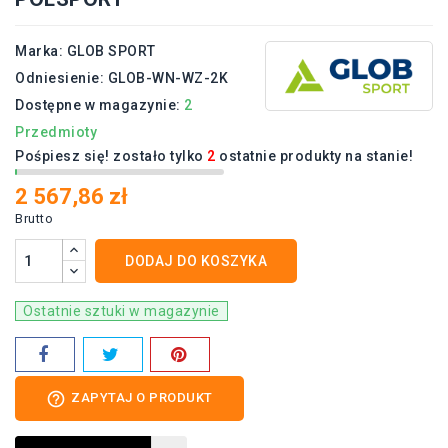
Marka:
GLOB SPORT
Odniesienie:
GLOB-WN-WZ-2K
Dostępne w magazynie:
2
Przedmioty
Pośpiesz się! zostało tylko
2
ostatnie produkty na stanie!
2 567,86 zł
Brutto
DODAJ DO KOSZYKA
Ostatnie sztuki w magazynie
help_outline
ZAPYTAJ O PRODUKT