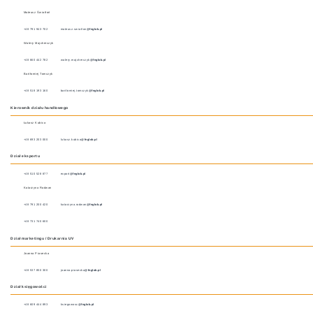
Mateusz Światłoń
+48 791 943 702
mateusz.swiatlon
@fnglob.pl
Walery Majcherczyk
+48 660 442 782
walery.majcherczyk
@fnglob.pl
Bartłomiej Tomczyk
+48 518 193 160
bartlomiej.tomczyk
@fnglob.pl
Kierownik działu handlowego
Łukasz Kubica
+48 693 203 000
lukasz.kubica
@fnglob.pl
Dział eksportu
+48 510 528 877
export
@fnglob.pl
Katarzyna Radwan
+48 791 200 420
katarzyna.radwan
@fnglob.pl
+48 731 740 600
Dział marketingu / Drukarnia UV
Joanna Piasecka
+48 537 850 300
joanna.piasecka
@fnglob.pl
Dział księgowości
+48 609 444 893
ksiegowosc
@fnglob.pl