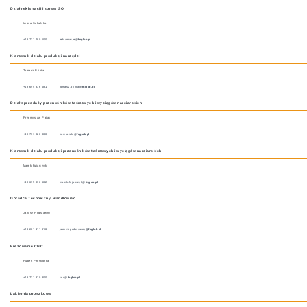
Dział reklamacji i spraw ISO
Iwona Sekulska
+48 731 480 500
reklamacje
@fnglob.pl
Kierownik działu produkcji narzędzi
Tomasz Plinta
+48 695 336 681
tomasz.plinta
@fnglob.pl
Dział sprzedaży przenośników taśmowych i wyciągów narciarskich
Przemysław Pająk
+48 731 920 300
narciarski
@fnglob.pl
Kierownik działu produkcji przenośników taśmowych i wyciągów narciarskich
Marek Fujarczyk
+48 695 336 682
marek.fujarczyk
@fnglob.pl
Doradca Techniczny, Handlowiec
Janusz Podstawny
+48 691 911 818
janusz.podstawny
@fnglob.pl
Frezowanie CNC
Hubert Płoskonka
+48 731 370 300
cnc
@fnglob.pl
Lakiernia proszkowa