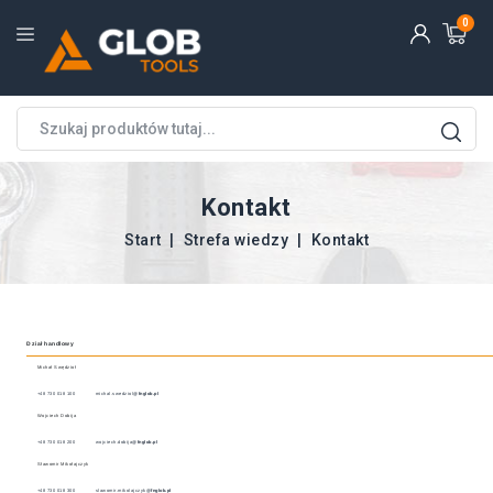
0
Kontakt
Start
Strefa wiedzy
Kontakt
Dział handlowy
Michał Swędzioł
+48 730 018 100
michal.swedziol
@fnglob.pl
Wojciech Dobija
+48 730 018 200
wojciech.dobija
@fnglob.pl
Sławomir Mikołajczyk
+48 730 018 300
slawomir.mikolajczyk
@fnglob.pl