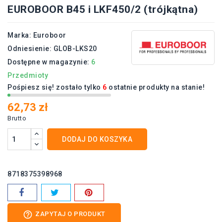
EUROBOOR B45 i LKF450/2 (trójkątna)
Marka:
Euroboor
Odniesienie:
GLOB-LKS20
Dostępne w magazynie:
6
Przedmioty
Pośpiesz się! zostało tylko
6
ostatnie produkty na stanie!
62,73 zł
Brutto
DODAJ DO KOSZYKA
8718375398968
help_outline
ZAPYTAJ O PRODUKT